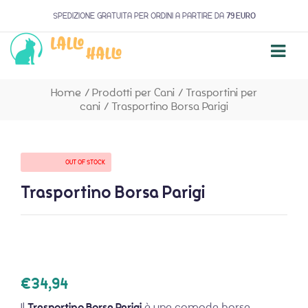
SPEDIZIONE GRATUITA PER ORDINI A PARTIRE DA
79 EURO
Home
/
Prodotti per Cani
/
Trasportini per
cani
/
Trasportino Borsa Parigi
AVAILABILITY:
OUT OF STOCK
Trasportino Borsa Parigi
€
34,94
Il
Trasportino Borsa Parigi
è una comoda borsa