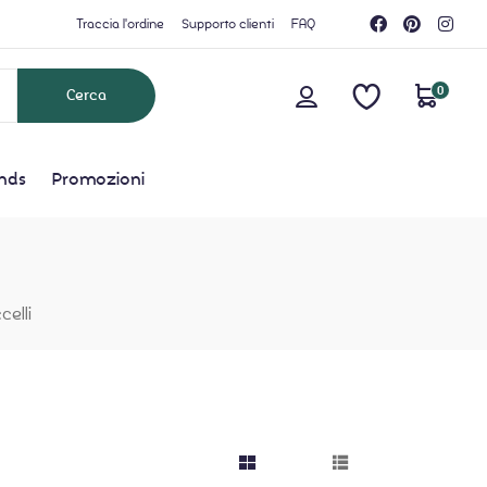
Traccia l'ordine
Supporto clienti
FAQ
0
nds
Promozioni
celli
grid button
list button