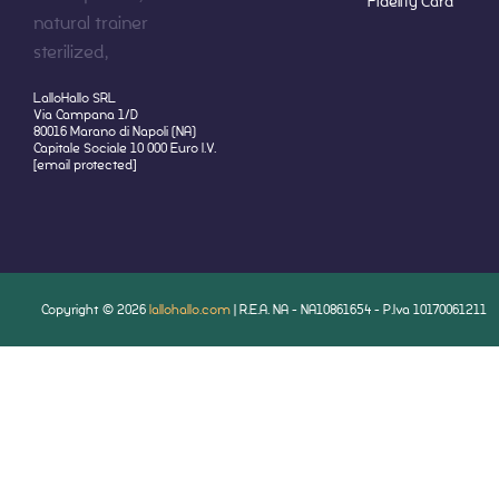
Fidelity Card
LalloHallo SRL
Via Campana 1/D
80016 Marano di Napoli (NA)
Capitale Sociale 10 000 Euro I.V.
[email protected]
Copyright © 2026
lallohallo.com
| R.E.A. NA - NA10861654 - P.Iva 10170061211