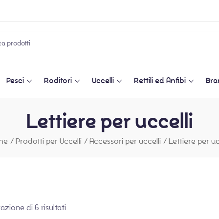
Pesci
Roditori
Uccelli
Rettili ed Anfibi
Bra
Lettiere per uccelli
me
/
Prodotti per Uccelli
/
Accessori per uccelli
/
Lettiere per uc
azione di 6 risultati