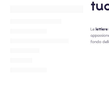
tuo
Le
lettier
appassiona
fondo dell