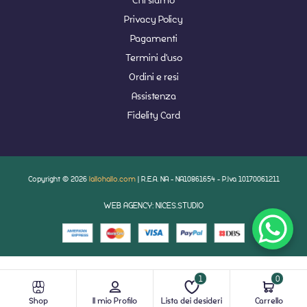
Privacy Policy
Pagamenti
Termini d'uso
Ordini e resi
Assistenza
Fidelity Card
Copyright © 2026
lallohallo.com
| R.E.A. NA - NA10861654 - P.Iva 10170061211
WEB AGENCY: NICES.STUDIO
1
0
Shop
Il mio Profilo
Lista dei desideri
Carrello