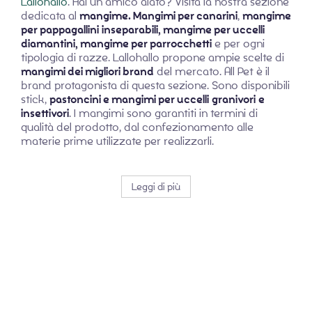
Lallohallo
. Hai un amico alato? Visita la nostra sezione
dedicata al
mangime.
Mangimi per canarini
,
mangime
per pappagallini
inseparabili, mangime per uccelli
diamantini, mangime per parrocchetti
e per ogni
tipologia di razze. Lallohallo propone ampie scelte di
mangimi dei migliori brand
del mercato. All Pet è il
brand protagonista di questa sezione. Sono disponibili
stick,
pastoncini e mangimi per uccelli
granivori
e
insettivori
. I mangimi sono garantiti in termini di
qualità del prodotto, dal confezionamento alle
materie prime utilizzate per realizzarli.
Leggi di più