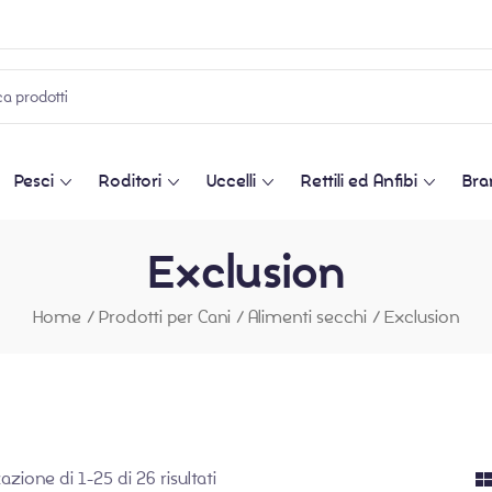
Pesci
Roditori
Uccelli
Rettili ed Anfibi
Bra
Exclusion
Home
/
Prodotti per Cani
/
Alimenti secchi
/
Exclusion
azione di 1-25 di 26 risultati