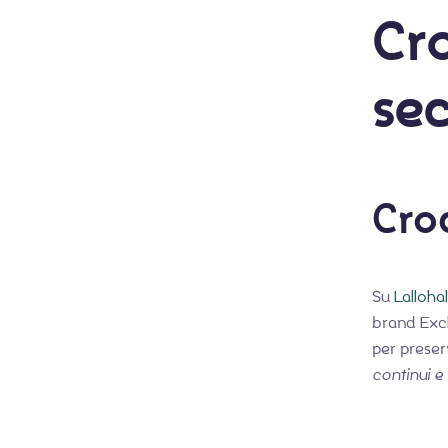
Cro
sec
Cro
Su
Lallohal
brand Exc
per preser
continui e 