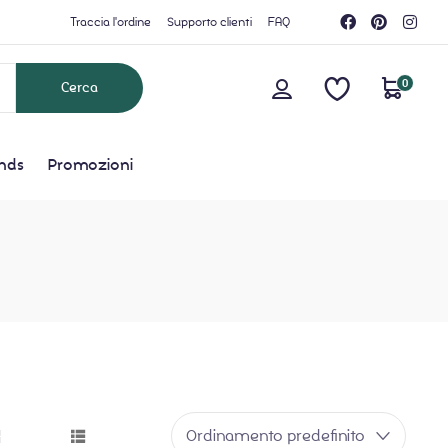
Traccia l'ordine
Supporto clienti
FAQ
0
nds
Promozioni
Ordinamento predefinito
grid button
list button