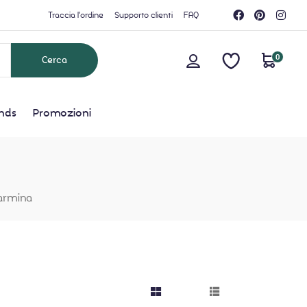
Traccia l'ordine
Supporto clienti
FAQ
0
nds
Promozioni
armina
grid button
list button