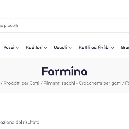
Pesci
Roditori
Uccelli
Rettili ed Anfibi
Bra
Farmina
/
Prodotti per Gatti
/
Alimenti secchi - Crocchette per gatti
/
F
zazione del risultato