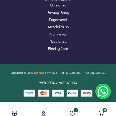
Chi siamo
Privacy Policy
Pagamenti
Termini d'uso
Ordini e resi
Assistenza
Fidelity Card
Copyright © 2026
lallohallo.com
| R.E.A. NA - NA10861654 - P.Iva 10170061211
WEB AGENCY: NICES.STUDIO
1
0