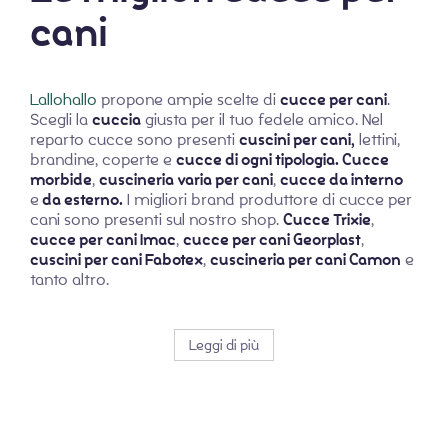
cani
Lallohallo
propone ampie scelte di
cucce per cani
.
Scegli la
cuccia
giusta per il tuo fedele amico. Nel
reparto cucce sono presenti
cuscini per cani,
lettini,
brandine, coperte e
cucce di ogni tipologia. Cucce
morbide
,
cuscineria varia per cani
,
cucce da interno
e
da esterno.
I migliori brand produttore di cucce per
cani sono presenti sul nostro shop.
Cucce Trixie
,
cucce per cani Imac
,
cucce per cani Georplast
,
cuscini per cani Fabotex
,
cuscineria per cani Camon
e
tanto altro.
Leggi di più