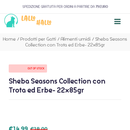
SPEDIZIONE GRATUITA PER ORDINI A PARTIRE DA
79 EURO
Home
/
Prodotti per Gatti
/
Alimenti umidi
/
Sheba Seasons
Collection con Trota ed Erbe- 22x85gr
AVAILABILITY:
OUT OF STOCK
Sheba Seasons Collection con
Trota ed Erbe- 22x85gr
€
14,99
€
18,00