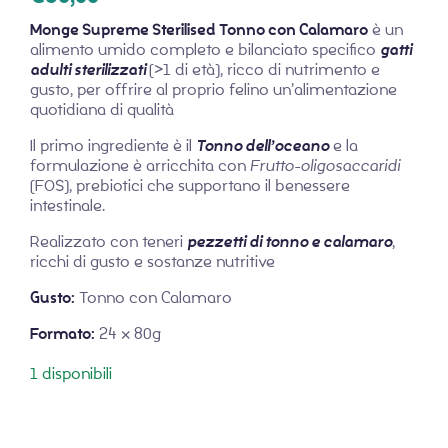
Monge Supreme Sterilised Tonno con Calamaro
è un
alimento umido completo e bilanciato specifico
gatti
adulti sterilizzati
(>1 di età), ricco di nutrimento e
gusto, per offrire al proprio felino un’alimentazione
quotidiana di qualità
Il primo ingrediente è il
Tonno dell’oceano
e la
formulazione è arricchita con
Frutto-oligosaccaridi
(FOS), prebiotici che supportano il benessere
intestinale.
Realizzato con teneri
pezzetti di tonno e calamaro
,
ricchi di gusto e sostanze nutritive
Gusto:
Tonno con Calamaro
Formato:
24 x 80g
1 disponibili
Monge Supreme Sterilised Tonno con Calamari -
24x80gr quantità