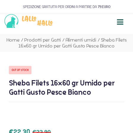
SPEDIZIONE GRATUITA PER ORDINI A PARTIRE DA
79 EURO
Home
/
Prodotti per Gatti
/
Alimenti umidi
/
Sheba Filets
16×60 gr Umido per Gatti Gusto Pesce Bianco
OUT OF STOCK
Sheba Filets 16×60 gr Umido per
Gatti Gusto Pesce Bianco
€
22,30
€
23,90