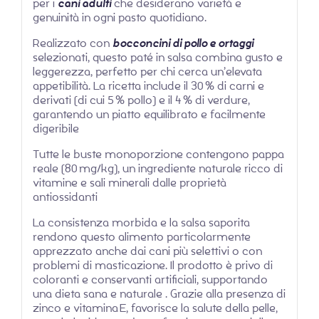
per i
cani adulti
che desiderano varietà e
genuinità in ogni pasto quotidiano.
Realizzato con
bocconcini di pollo e ortaggi
selezionati, questo paté in salsa combina gusto e
leggerezza, perfetto per chi cerca un’elevata
appetibilità. La ricetta include il 30 % di carni e
derivati (di cui 5 % pollo) e il 4 % di verdure,
garantendo un piatto equilibrato e facilmente
digeribile
Tutte le buste monoporzione contengono pappa
reale (80 mg/kg), un ingrediente naturale ricco di
vitamine e sali minerali dalle proprietà
antiossidanti
La consistenza morbida e la salsa saporita
rendono questo alimento particolarmente
apprezzato anche dai cani più selettivi o con
problemi di masticazione. Il prodotto è privo di
coloranti e conservanti artificiali, supportando
una dieta sana e naturale . Grazie alla presenza di
zinco e vitamina E, favorisce la salute della pelle,