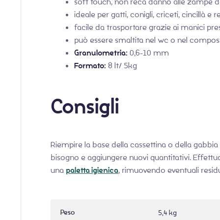
soft touch, non reca danno alle zampe de
ideale per gatti, conigli, criceti, cincillà e
facile da trasportare grazie ai manici pre
può essere smaltita nel wc o nel compos
Granulometria:
0,6-10 mm
Formato:
8 lt/ 5kg
Consigli
Riempire la base della cassettina o della gabbia
bisogno e aggiungere nuovi quantitativi. Effettu
una
paletta igienica
, rimuovendo eventuali resid
Peso
5,4 kg