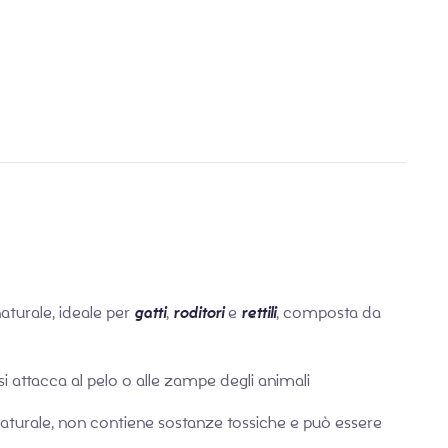
€
€
20,90
30,90
aturale, ideale per
gatti
,
roditori
e
rettili
, composta da
 si attacca al pelo o alle zampe degli animali
naturale, non contiene sostanze tossiche e può essere