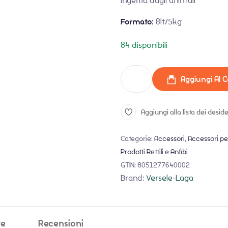
ingerita dagli animali
Formato:
8lt/5kg
84 disponibili
Aggiungi Al C
Aggiungi alla lista dei deside
Categorie:
Accessori
,
Accessori per
Prodotti Rettili e Anfibi
GTIN:
8051277640002
Brand:
Versele-Laga
ve
Recensioni