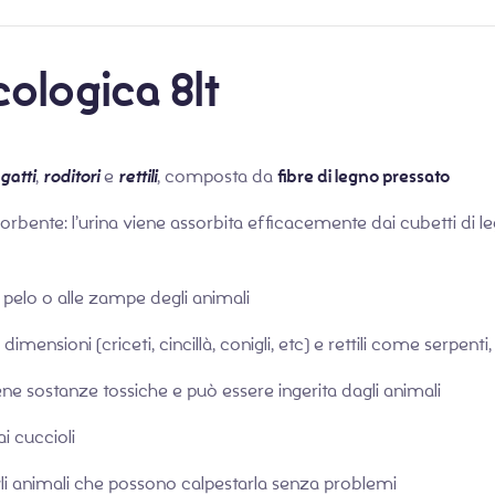
cologica 8lt
gatti
,
roditori
e
rettili
, composta da
fibre di legno pressato
orbente: l’urina viene assorbita efficacemente dai cubetti di le
al pelo o alle zampe degli animali
 dimensioni (criceti, cincillà, conigli, etc) e rettili come serpen
ene sostanze tossiche e può essere ingerita dagli animali
i cuccioli
i animali che possono calpestarla senza problemi