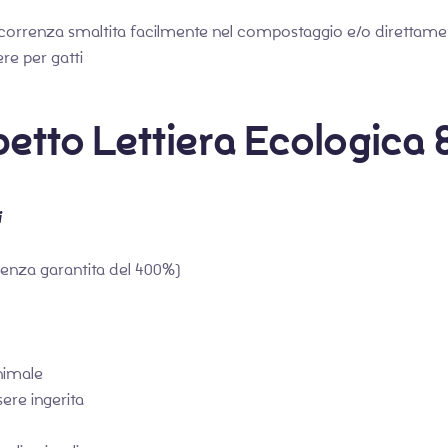
occorrenza smaltita facilmente nel compostaggio e/o direttame
ere per gatti
etto Lettiera Ecologica 8
i
benza garantita del 400%)
animale
ere ingerita