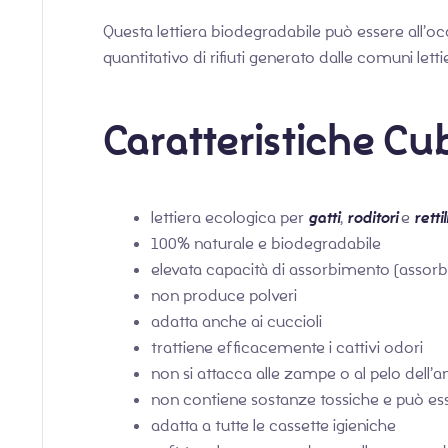
Questa lettiera biodegradabile può essere all’
quantitativo di rifiuti generato dalle comuni letti
Caratteristiche Cub
lettiera ecologica per
gatti
,
roditori
e
rettil
100% naturale e biodegradabile
elevata capacità di assorbimento (assor
non produce polveri
adatta anche ai cuccioli
trattiene efficacemente i cattivi odori
non si attacca alle zampe o al pelo dell’
non contiene sostanze tossiche e può ess
adatta a tutte le cassette igieniche