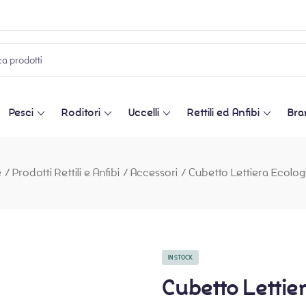
Pesci
Roditori
Uccelli
Rettili ed Anfibi
Bra
e
/
Prodotti Rettili e Anfibi
/
Accessori
/
Cubetto Lettiera Ecologi
IN STOCK
Cubetto Lettier