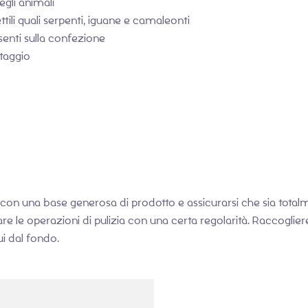
gli animali
 rettili quali serpenti, iguane e camaleonti
senti sulla confezione
taggio
 con una base generosa di prodotto e assicurarsi che sia total
are le operazioni di pulizia con una certa regolarità. Raccogli
ui dal fondo.