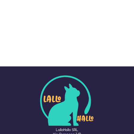
LalloHallo SRL