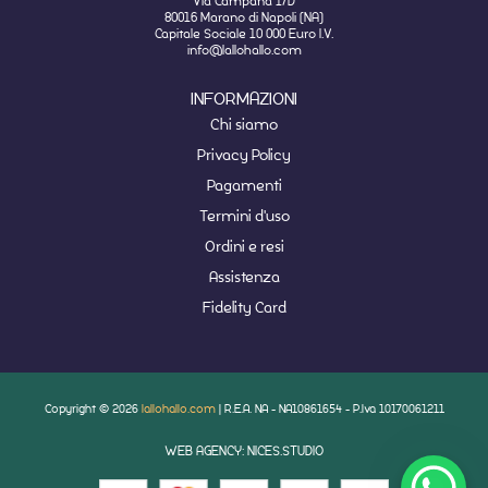
Via Campana 1/D
80016 Marano di Napoli (NA)
Capitale Sociale 10 000 Euro I.V.
info@lallohallo.com
INFORMAZIONI
Chi siamo
Privacy Policy
Pagamenti
Termini d'uso
Ordini e resi
Assistenza
Fidelity Card
Copyright © 2026
lallohallo.com
| R.E.A. NA - NA10861654 - P.Iva 10170061211
WEB AGENCY: NICES.STUDIO