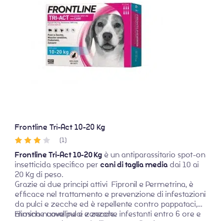
Frontline Tri-Act 10-20 Kg
(1)
Valutato
Frontline Tri-Act 10-20 Kg
è un antiparassitario spot-on
4.00
su 5
insetticida specifico per
cani di taglia media
dai 10 ai
20 Kg di peso.
Grazie ai due principi attivi Fipronil e Permetrina, è
efficace nel trattamento e prevenzione di infestazioni
da pulci e zecche ed è repellente contro pappataci,
mosche cavalline e zanzare.
Elimina nuove pulci e zecche infestanti entro 6 ore e