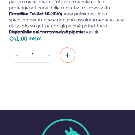
per un mese intero. L’utilizzo mensile aiuta a
proteggere il cane dalle malattie trasmesse da
pappataci, zanzare, zecche e pulci.
Frontline Tri-Act 10-20 Kg
è un antiparassitario
specifico per il cane e non può assolutamente essere
utilizzato su gatti e conigli poiché potrebbero
verificarsi reazioni avverse anche mortali.
Disponibile nel formato da 6 pipette
€
41,00
€
69,80