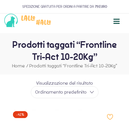
SPEDIZIONE GRATUITA PER ORDINI A PARTIRE DA
79 EURO
Prodotti taggati “Frontline
Tri-Act 10-20Kg”
Home
/
Prodotti taggati “Frontline Tri-Act 10-20Kg”
Visualizzazione del risultato
Ordinamento predefinito
-41%
-41%