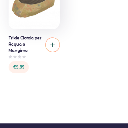
Trixie Ciotola per
Acqua e
Mangime
0
€
5,99
o
u
t
o
f
5