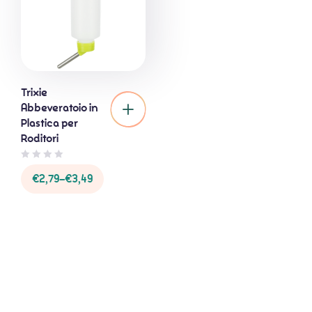
Trixie
Abbeveratoio in
Plastica per
Roditori
0
€
2,79
–
€
3,49
o
u
t
o
f
5