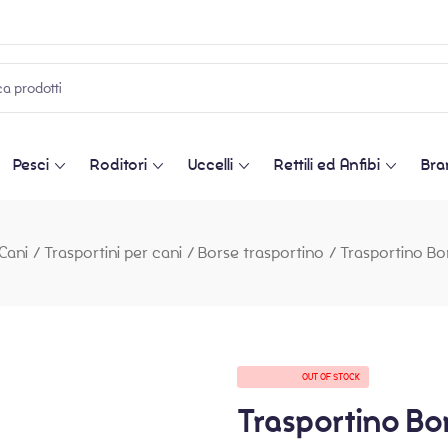
Pesci
Roditori
Uccelli
Rettili ed Anfibi
Bra
Cani
/
Trasportini per cani
/
Borse trasportino
/
Trasportino Bo
AVAILABILITY:
OUT OF STOCK
Trasportino Bo