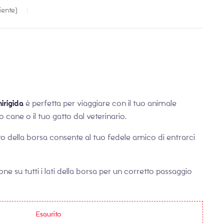
€
€
8,20
14,99
iente)
irigida
è perfetta per viaggiare con il tuo animale
 cane o il tuo gatto dal veterinario.
o della borsa consente al tuo fedele amico di entrarci
one su tutti i lati della borsa per un corretto passaggio
Esaurito