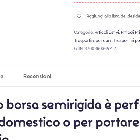
Aggiungi alla lista dei deside
Categorie:
Articoli Estivi
,
Articoli Pr
Trasportini per cani
,
Trasportini pe
GTIN:
3700380364217
ve
Recensioni
o borsa semirigida
è perf
domestico o per portare i
io.