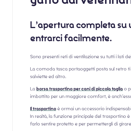
L’apertura completa su u
entrarci facilmente.
Sono presenti reti di ventilazione su tutti i lati 
La comoda tasca portaoggetti posta sul retro ti p
salviette ed altro.
La
borsa trasportino per cani di piccola taglia
o pe
imbottito per un maggiore comfort, è anch’esso
Il trasportino
è ormai un accessorio indispensabi
In realtà, la funzione principale del trasportino 
farlo sentire protetto e per permettergli di girare