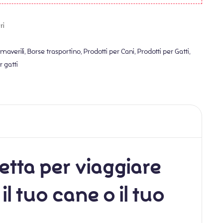
ri
imaverili
,
Borse trasportino
,
Prodotti per Cani
,
Prodotti per Gatti
,
r gatti
etta per viaggiare
l tuo cane o il tuo