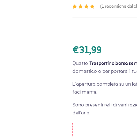
(
1
recensione del cl
Valutato
1
5.00
su 5 su
base di
recensioni
€
31,99
Questo
Trasportino borsa sem
domestico o per portare il tuo
L’apertura completa su un lat
facilmente.
Sono presenti reti di ventilazi
dell’aria.