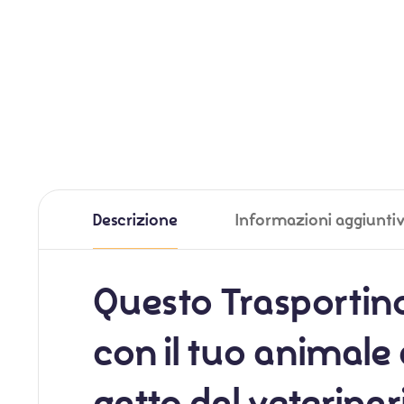
Descrizione
Informazioni aggiunti
Questo
Trasportin
con il tuo animale 
gatto dal veterinar