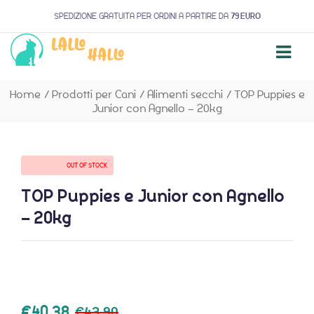
SPEDIZIONE GRATUITA PER ORDINI A PARTIRE DA
79 EURO
Home
/
Prodotti per Cani
/
Alimenti secchi
/
TOP Puppies e
Junior con Agnello – 20kg
AVAILABILITY:
OUT OF STOCK
TOP Puppies e Junior con Agnello
– 20kg
€
40,38
€
43,90