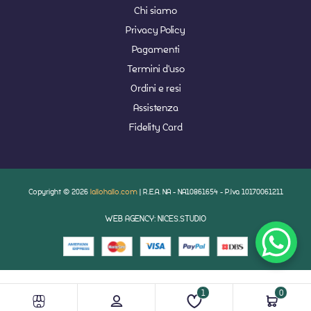
Chi siamo
Privacy Policy
Pagamenti
Termini d'uso
Ordini e resi
Assistenza
Fidelity Card
Copyright © 2026
lallohallo.com
| R.E.A. NA - NA10861654 - P.Iva 10170061211
WEB AGENCY: NICES.STUDIO
1
0