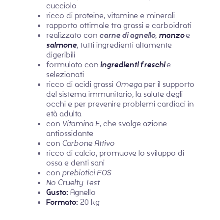
cucciolo
ricco di proteine, vitamine e minerali
rapporto ottimale tra grassi e carboidrati
realizzato con
carne di agnello
,
manzo
e
salmone
, tutti ingredienti altamente
digeribili
formulato con
ingredienti freschi
e
selezionati
ricco di acidi grassi
Omega
per il supporto
del sistema immunitario, la salute degli
occhi e per prevenire problemi cardiaci in
età adulta
con
Vitamina E
, che svolge azione
antiossidante
con
Carbone Attivo
ricco di calcio, promuove lo sviluppo di
ossa e denti sani
con
prebiotici FOS
No Cruelty Test
Gusto:
Agnello
Formato:
20 kg