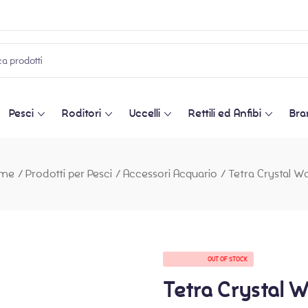
Pesci
Roditori
Uccelli
Rettili ed Anfibi
Bra
me
/
Prodotti per Pesci
/
Accessori Acquario
/
Tetra Crystal W
AVAILABILITY:
OUT OF STOCK
Tetra Crystal 