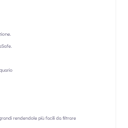
zione.
aSafe.
cquario
grandi rendendole più facili da filtrare