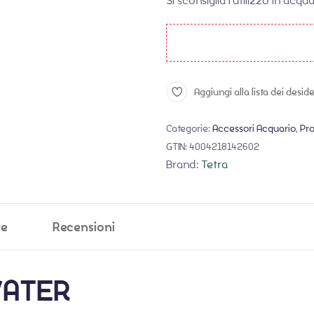
Si sconsiglia l’utilizzo in acq
Aggiungi alla lista dei deside
Categorie:
Accessori Acquario
,
Pro
GTIN:
4004218142602
Brand:
Tetra
ve
Recensioni
WATER