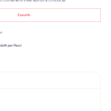
uari contenenti invertebrati e crostacei.
Esaurito
ri
dotti per Pesci