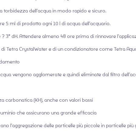
 la torbidezza dell’acqua in modo rapido e sicuro.
e 5 ml di prodotto ogni 10 l di acqua dell’acquario.
H è ? 3° dH. Attendere almeno 48 ore prima di rinnovare l’applica
zo di Tetra CrystalWater e di un condizionatore come Tetra Aqu
rbidamento
’acqua vengono agglomerate e quindi eliminate dal filtro dell’a
ezza carbonatica (KH), anche con valori bassi
 alluminio che assicurano una grande efficacia
no l’aggregazione delle particelle più piccole in particelle più 