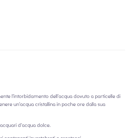
€
6,99
€
4,99
nte l’intorbidamento dell’acqua dovuto a particelle di
enere un’acqua cristallina in poche ore dalla sua
 acquari d’acqua dolce.