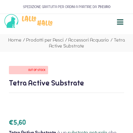
SPEDIZIONE GRATUITA PER ORDINI A PARTIRE DA
79 EURO
Home
/
Prodotti per Pesci
/
Accessori Acquario
/
Tetra
Active Substrate
AVAILABILITY:
OUT OF STOCK
Tetra Active Substrate
€
5,60
Tetra Active Substrate
è un
substrato naturale
che