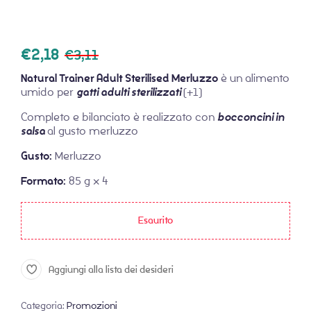
€
2,18
€
3,11
Natural Trainer Adult Sterilised Merluzzo
è un alimento
umido per
gatti adulti sterilizzati
(+1)
Completo e bilanciato è realizzato con
bocconcini in
salsa
al gusto merluzzo
Gusto:
Merluzzo
Formato:
85 g x 4
Esaurito
Aggiungi alla lista dei desideri
Categoria:
Promozioni