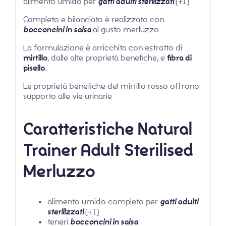
alimento umido per
gatti adulti sterilizzati
(+1)
Completo e bilanciato è realizzato con
bocconcini in salsa
al gusto merluzzo
La formulazione è arricchita con estratto di
mirtillo
, dalle alte proprietà benefiche, e
fibra di
pisello
.
Le proprietà benefiche del mirtillo rosso offrono
supporto alle vie urinarie
Caratteristiche
Natural
Trainer Adult Sterilised
Merluzzo
alimento umido completo per
gatti adulti
sterilizzati
(+1)
teneri
bocconcini in salsa