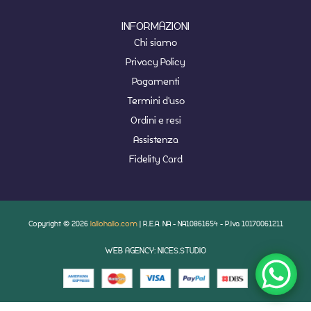
INFORMAZIONI
Chi siamo
Privacy Policy
Pagamenti
Termini d'uso
Ordini e resi
Assistenza
Fidelity Card
Copyright © 2026
lallohallo.com
| R.E.A. NA - NA10861654 - P.Iva 10170061211
WEB AGENCY: NICES.STUDIO