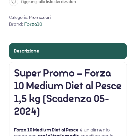
Aggiungi alla lista dei desideri
Categoria:
Promozioni
Brand:
Forza10
Descrizione
Super Promo – Forza
10 Medium Diet al Pesce
1,5 kg (Scadenza 05-
2024)
Forza 10 Medium Diet
al Pesce
è un alimento
secco per
cani di taglia media
, specifico per la