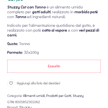
Stuzzy Cat con Tonno
è un alimento umido
completo per
gatti adulti
, realizzato in
morbido patè
con
Tonno
ed ingredienti naturali.
Indicato per l’alimentazione quotidiana del gatto, è
realizzato con patè
cotto al vapore
e con
veri pezzi di
carni.
Gusto:
Tonno
Formato:
32x100g
Esaurito
Aggiungi alla lista dei desideri
Categorie:
Alimenti umidi
,
Prodotti per Gatti
,
Stuzzy
GTIN:
8005852301062
Brand:
Stuzzy