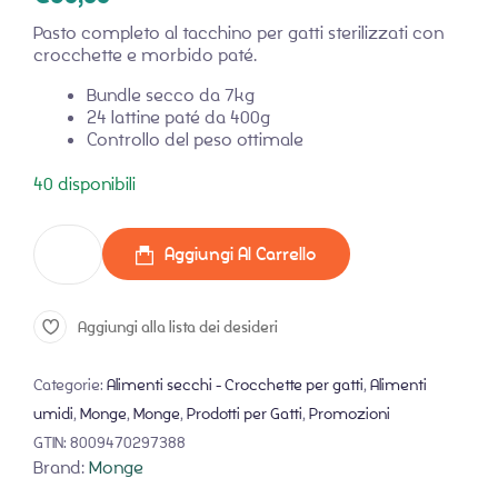
Pasto completo al tacchino per gatti sterilizzati con
crocchette e morbido paté.
Bundle secco da 7kg
24 lattine paté da 400g
Controllo del peso ottimale
40 disponibili
Aggiungi Al Carrello
Aggiungi alla lista dei desideri
Categorie:
Alimenti secchi - Crocchette per gatti
,
Alimenti
umidi
,
Monge
,
Monge
,
Prodotti per Gatti
,
Promozioni
GTIN:
8009470297388
Brand:
Monge