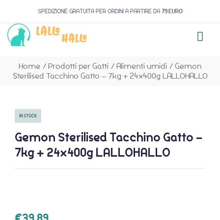
SPEDIZIONE GRATUITA PER ORDINI A PARTIRE DA
79 EURO
Home
/
Prodotti per Gatti
/
Alimenti umidi
/
Gemon
Sterilised Tacchino Gatto – 7kg + 24x400g LALLOHALLO
IN STOCK
Gemon Sterilised Tacchino Gatto –
7kg + 24x400g LALLOHALLO
€
39,89