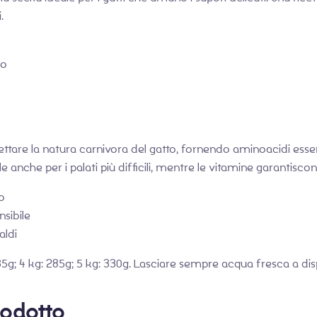
.
co
tare la natura carnivora del gatto, fornendo aminoacidi essen
ile anche per i palati più difficili, mentre le vitamine garanti
o
nsibile
aldi
235g; 4 kg: 285g; 5 kg: 330g. Lasciare sempre acqua fresca a dis
rodotto