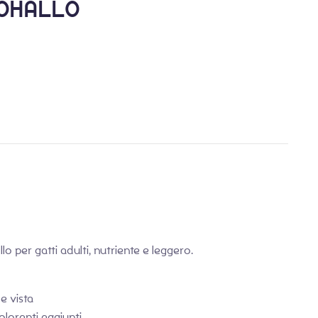
LOHALLO
€
€
19,90
18,81
€
72,99
llo per gatti adulti, nutriente e leggero.
e vista
loranti aggiunti