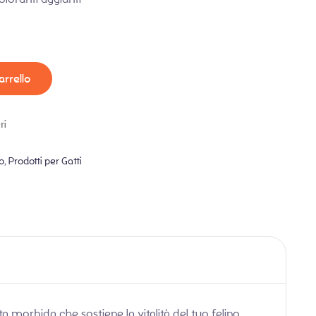
arrello
ri
o
,
Prodotti per Gatti
ta morbida che sostiene la vitalità del tuo felino