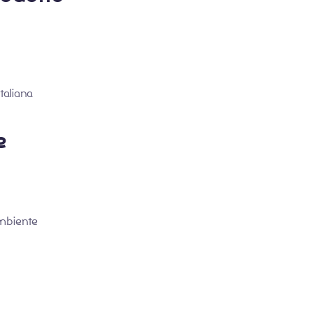
taliana
e
ambiente