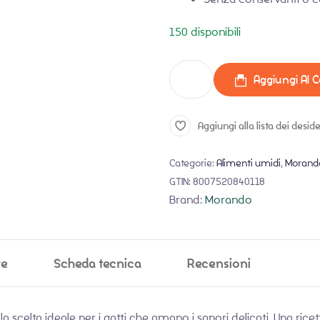
150 disponibili
Aggiungi Al C
Aggiungi alla lista dei deside
Categorie:
Alimenti umidi
,
Morand
GTIN:
8007520840118
Brand:
Morando
ve
Scheda tecnica
Recensioni
a scelta ideale per i gatti che amano i sapori delicati. Una ricet