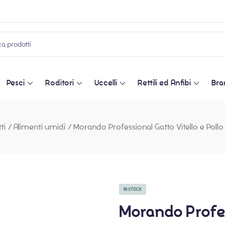
Pesci
Roditori
Uccelli
Rettili ed Anfibi
Bra
ti
/
Alimenti umidi
/
Morando Professional Gatto Vitello e Pol
IN STOCK
Morando Profess