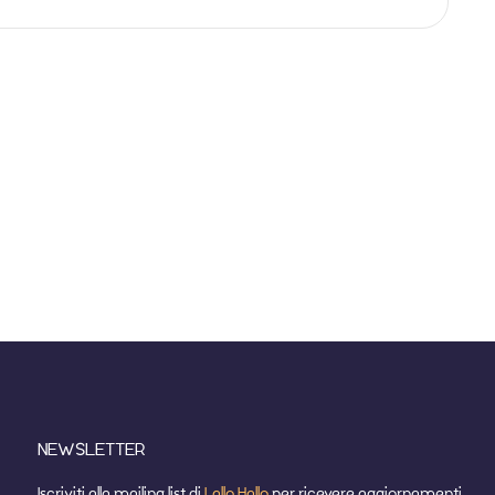
NEWSLETTER
Iscriviti alla mailing list di
Lallo Hallo
per ricevere aggiornamenti