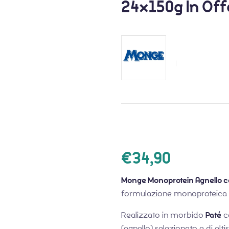
24x150g In Off
€
34,90
Monge Monoprotein Agnello con
formulazione monoproteica
Realizzato in morbido
Paté
co
(agnello) selezionato e di alti