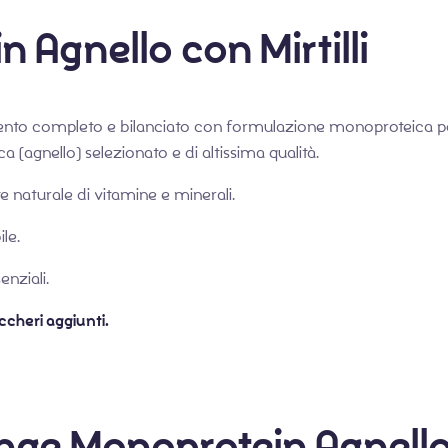
Agnello con Mirtilli
nto completo e bilanciato con formulazione monoproteica per
 (agnello) selezionato e di altissima qualità.
te naturale di vitamine e minerali.
le.
nziali.
ccheri aggiunti.
nge Monoprotein Agnello c