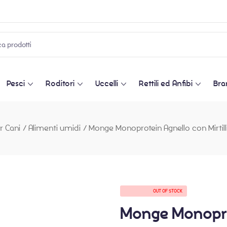
Pesci
Roditori
Uccelli
Rettili ed Anfibi
Bra
r Cani
/
Alimenti umidi
/
Monge Monoprotein Agnello con Mirtill
AVAILABILITY:
OUT OF STOCK
Monge Monoprot