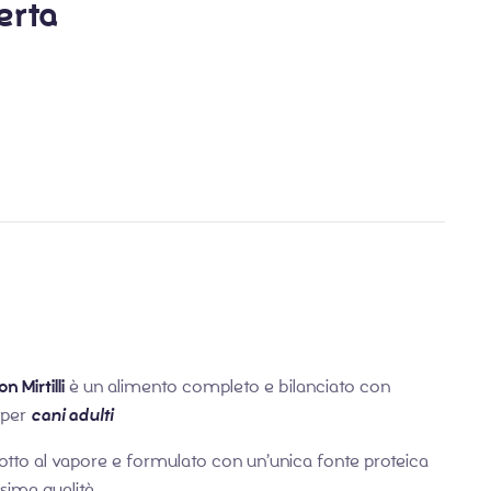
erta
€
2,20
€
1,60
€
1,79
 Mirtilli
è un alimento completo e bilanciato con
 per
cani adulti
tto al vapore e formulato con un’unica fonte proteica
ssima qualità.