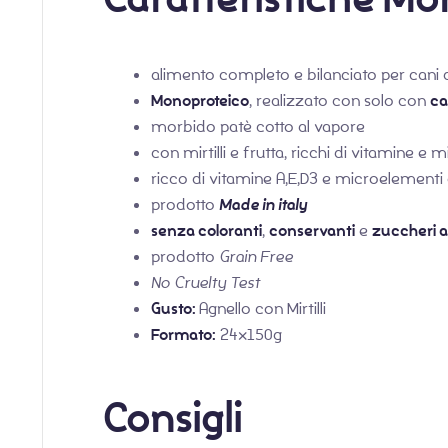
alimento completo e bilanciato per cani a
Monoproteico
, realizzato con solo con
ca
morbido patè cotto al vapore
con mirtilli e frutta, ricchi di vitamine e m
ricco di vitamine A,E,D3 e microelementi 
prodotto
Made in italy
senza coloranti
,
conservanti
e
zuccheri a
prodotto
Grain Free
No Cruelty Test
Gusto:
Agnello con Mirtilli
Formato:
24x150g
Consigli