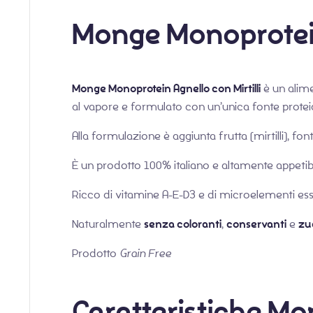
Monge Monoprotein 
Monge Monoprotein Agnello con Mirtilli
è un alime
al vapore e formulato con un’unica fonte proteica
Alla formulazione è aggiunta frutta (mirtilli), fon
È un prodotto 100% italiano e altamente appetibi
Ricco di vitamine A-E-D3 e di microelementi esse
Naturalmente
senza coloranti
,
conservanti
e
zu
Prodotto
Grain Free
Caratteristiche Mo