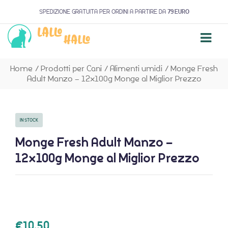
SPEDIZIONE GRATUITA PER ORDINI A PARTIRE DA
79 EURO
Home
/
Prodotti per Cani
/
Alimenti umidi
/
Monge Fresh
Adult Manzo – 12x100g Monge al Miglior Prezzo
IN STOCK
Monge Fresh Adult Manzo –
12x100g Monge al Miglior Prezzo
€
10,50