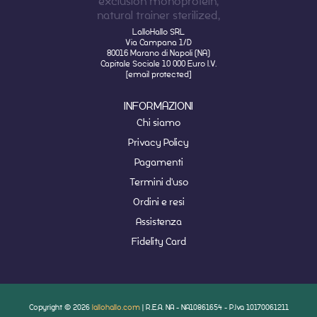
LalloHallo SRL
Via Campana 1/D
80016 Marano di Napoli (NA)
Capitale Sociale 10 000 Euro I.V.
[email protected]
INFORMAZIONI
Chi siamo
Privacy Policy
Pagamenti
Termini d'uso
Ordini e resi
Assistenza
Fidelity Card
Copyright © 2026
lallohallo.com
| R.E.A. NA - NA10861654 - P.Iva 10170061211