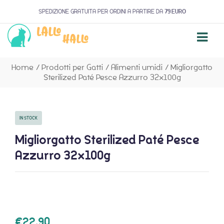
SPEDIZIONE GRATUITA PER ORDINI A PARTIRE DA
79 EURO
Home
/
Prodotti per Gatti
/
Alimenti umidi
/
Migliorgatto
Sterilized Paté Pesce Azzurro 32x100g
IN STOCK
Migliorgatto Sterilized Paté Pesce
Azzurro 32x100g
€
22,90