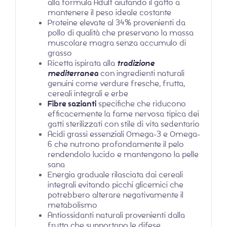
alla formula Adult aiutando il gatto a
mantenere il peso ideale costante
Proteine elevate al 34% provenienti da
pollo di qualità che preservano la massa
muscolare magra senza accumulo di
grasso
Ricetta ispirata alla
tradizione
mediterranea
con ingredienti naturali
genuini come verdure fresche, frutta,
cereali integrali e erbe
Fibre sazianti
specifiche che riducono
efficacemente la fame nervosa tipica dei
gatti sterilizzati con stile di vita sedentario
Acidi grassi essenziali Omega-3 e Omega-
6 che nutrono profondamente il pelo
rendendolo lucido e mantengono la pelle
sana
Energia graduale rilasciata dai cereali
integrali evitando picchi glicemici che
potrebbero alterare negativamente il
metabolismo
Antiossidanti naturali provenienti dalla
frutta che supportano le difese