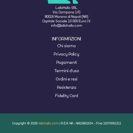
LalloHallo SRL
Via Campana 1/D
80016 Marano di Napoli (NA)
Capitale Sociale 10 000 Euro I.V.
info@lallohallo.com
INFORMAZIONI
Chi siamo
Privacy Policy
Pagamenti
Termini d'uso
Ordini e resi
Assistenza
Fidelity Card
Copyright © 2026
lallohallo.com
| R.E.A. NA - NA10861654 - P.Iva 10170061211