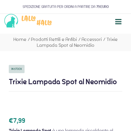
SPEDIZIONE GRATUITA PER ORDINI A PARTIRE DA
79 EURO
Home
/
Prodotti Rettili e Anfibi
/
Accessori
/
Trixie
Lampada Spot al Neomidio
IN STOCK
Trixie Lampada Spot al Neomidio
€
7,99
Trixie Lampada Spot
è una lampada riscaldante al