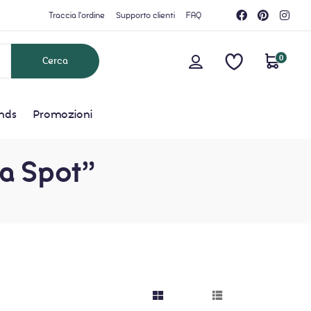
Traccia l'ordine
Supporto clienti
FAQ
0
nds
Promozioni
da Spot”
grid button
list button