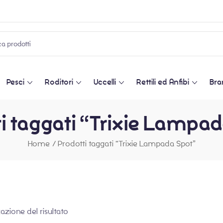
Pesci
Roditori
Uccelli
Rettili ed Anfibi
Bra
i taggati “Trixie Lampa
Home
/
Prodotti taggati “Trixie Lampada Spot”
zazione del risultato