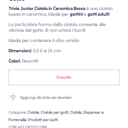
Trixie Junior Ciotola in Ceramica Bassa
è una ciotola
bassa in ceramica, ideale per
gattini
e
gatti adulti
La particolare forma della ciotola consente alle
vibrisse del gatto di non urtare i bordi
Ideale per contenere il cibo umido
Dimensioni:
0.2 l/ ø 14 cm
Colori:
Assortiti
Esaurito
Aggiungi alla lista dei desideri
Categorie:
Ciotole
,
Ciotole per gatti
,
Ciotole, Dispenser e
Fontanelle
,
Prodotti per Gatti
GTIN:
4011905251288