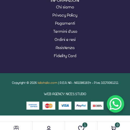
INFORMAZIONI
Chi siamo
Privacy Policy
Pagamenti
Termini d'uso
Ordini e resi
Assistenza
Fidelity Card
Copyright © 2026
lallohallo.com
| R.E.A. NA - NA10861654 - P.Iva 10170061211
WEB AGENCY: NICES.STUDIO
1
0