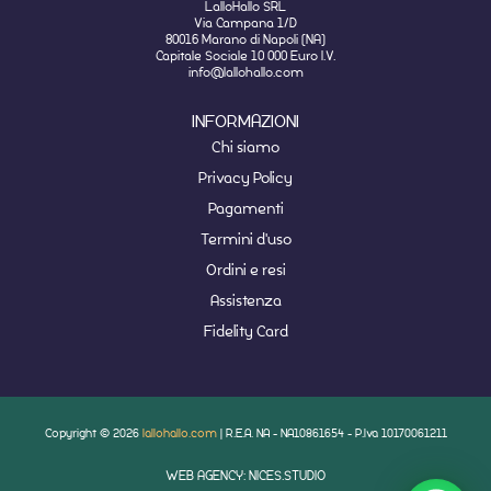
LalloHallo SRL
Via Campana 1/D
80016 Marano di Napoli (NA)
Capitale Sociale 10 000 Euro I.V.
info@lallohallo.com
INFORMAZIONI
Chi siamo
Privacy Policy
Pagamenti
Termini d'uso
Ordini e resi
Assistenza
Fidelity Card
Copyright © 2026
lallohallo.com
| R.E.A. NA - NA10861654 - P.Iva 10170061211
WEB AGENCY: NICES.STUDIO