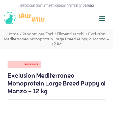
SPEDIZIONE GRATUITA PER ORDINI A PARTIRE DA
79 EURO
Home
/
Prodotti per Cani
/
Alimenti secchi
/
Exclusion
Mediterraneo Monoprotein Large Breed Puppy al Manzo –
12 kg
AVAILABILITY:
OUT OF STOCK
Exclusion Mediterraneo
Monoprotein Large Breed Puppy al
Manzo – 12 kg