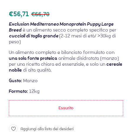
€
56,71
€
66,70
Exclusion Mediterraneo Monoprotein Puppy Large
Breed
è un alimento secco completo specifico per
cuccioli di taglia grande
(2-12 mesi di età/ >30kg di
peso)
Un alimento completo e bilanciato formulato con
una sola fonte proteica
animale disidratata (manzo)
per una ricetta chiara ed essenziale, e solo un
cereale
nobile
di alta qualità.
Gusto:
Manzo
Formato:
12kg
Esaurito
Aggiungi alla lista dei desideri