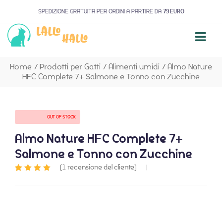
SPEDIZIONE GRATUITA PER ORDINI A PARTIRE DA
79 EURO
Home
/
Prodotti per Gatti
/
Alimenti umidi
/
Almo Nature
HFC Complete 7+ Salmone e Tonno con Zucchine
AVAILABILITY:
OUT OF STOCK
Almo Nature HFC Complete 7+
Salmone e Tonno con Zucchine
(
1
recensione del cliente)
Valutato
1
5.00
su 5 su
base di
recensioni