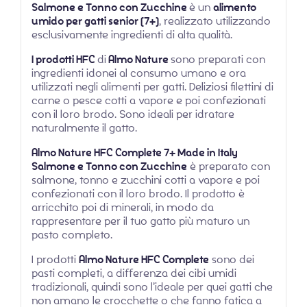
Salmone e Tonno con Zucchine
è un
alimento
umido per gatti senior (7+)
, realizzato utilizzando
esclusivamente ingredienti di alta qualità.
I prodotti HFC
di
Almo Nature
sono preparati con
ingredienti idonei al consumo umano e ora
utilizzati negli alimenti per gatti. Deliziosi filettini di
carne o pesce cotti a vapore e poi confezionati
con il loro brodo. Sono ideali per idratare
naturalmente il gatto.
Almo Nature HFC Complete 7+ Made in Italy
Salmone e Tonno con Zucchine
è preparato con
salmone, tonno e zucchini cotti a vapore e poi
confezionati con il loro brodo. Il prodotto è
arricchito poi di minerali, in modo da
rappresentare per il tuo gatto più maturo un
pasto completo.
I prodotti
Almo Nature HFC Complete
sono dei
pasti completi, a differenza dei cibi umidi
tradizionali, quindi sono l’ideale per quei gatti che
non amano le crocchette o che fanno fatica a