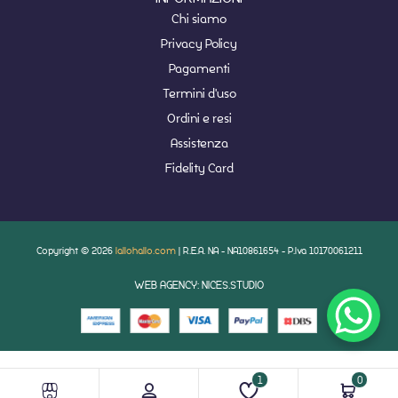
Chi siamo
Privacy Policy
Pagamenti
Termini d'uso
Ordini e resi
Assistenza
Fidelity Card
Copyright © 2026
lallohallo.com
| R.E.A. NA - NA10861654 - P.Iva 10170061211
WEB AGENCY: NICES.STUDIO
1
0