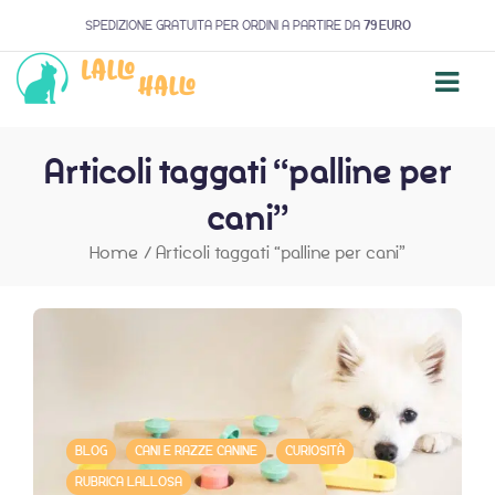
SPEDIZIONE GRATUITA PER ORDINI A PARTIRE DA
79 EURO
Articoli taggati “palline per
cani”
Home
/
Articoli taggati “palline per cani”
BLOG
CANI E RAZZE CANINE
CURIOSITÀ
RUBRICA LALLOSA