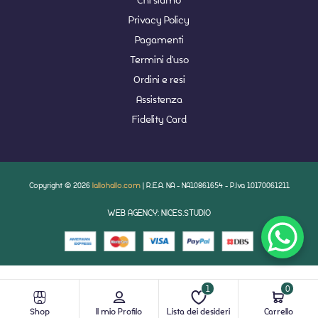
Privacy Policy
Pagamenti
Termini d'uso
Ordini e resi
Assistenza
Fidelity Card
Copyright © 2026
lallohallo.com
| R.E.A. NA - NA10861654 - P.Iva 10170061211
WEB AGENCY: NICES.STUDIO
1
0
Shop
Il mio Profilo
Lista dei desideri
Carrello