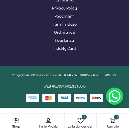
Privacy Policy
Pagamenti
Termini d'uso
Ordini e resi
Assistenza
Fidelity Card
Copyright © 2026
lallohallo.com
| R.E.A. NA - NA10861654 - P.Iva 10170061211
WEB AGENCY: NICES.STUDIO
1
0
Shop
Il mio Profilo
Lista dei desideri
Carrello