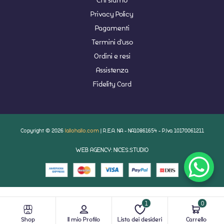
Privacy Policy
Pagamenti
Termini d'uso
Ordini e resi
Assistenza
Fidelity Card
Copyright © 2026
lallohallo.com
| R.E.A. NA - NA10861654 - P.Iva 10170061211
WEB AGENCY: NICES.STUDIO
1
0
Shop
Il mio Profilo
Lista dei desideri
Carrello