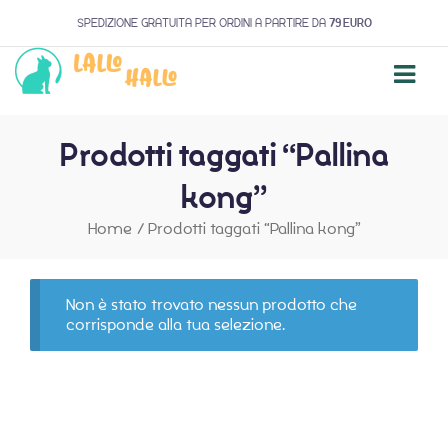
SPEDIZIONE GRATUITA PER ORDINI A PARTIRE DA
79 EURO
Prodotti taggati “Pallina
kong”
Home
/
Prodotti taggati “Pallina kong”
Non è stato trovato nessun prodotto che
corrisponde alla tua selezione.