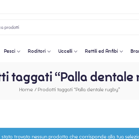
Pesci
Roditori
Uccelli
Rettili ed Anfibi
Bra
ti taggati “Palla dentale
Home
/
Prodotti taggati “Palla dentale rugby”
 stato trovato nessun prodotto che corrisponde alla tua selezi