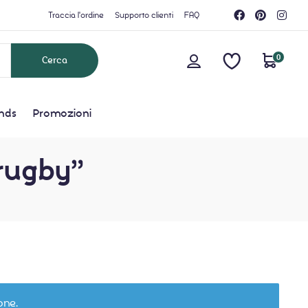
Traccia l'ordine
Supporto clienti
FAQ
0
nds
Promozioni
 rugby”
one.