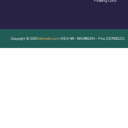
Fidelity Card
Copyright © 2026
lallohallo.com
| R.E.A. NA - NA10861654 - P.Iva 10170061211