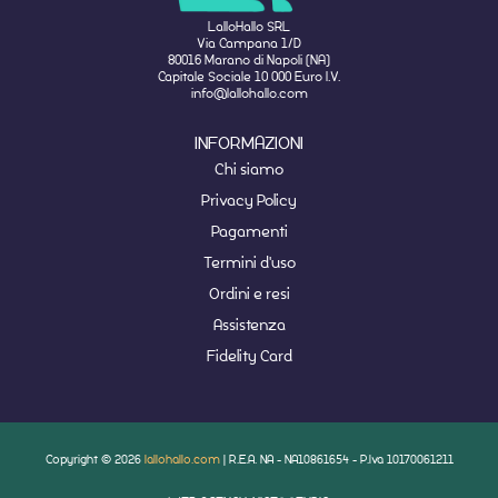
LalloHallo SRL
Via Campana 1/D
80016 Marano di Napoli (NA)
Capitale Sociale 10 000 Euro I.V.
info@lallohallo.com
INFORMAZIONI
Chi siamo
Privacy Policy
Pagamenti
Termini d'uso
Ordini e resi
Assistenza
Fidelity Card
Copyright © 2026
lallohallo.com
| R.E.A. NA - NA10861654 - P.Iva 10170061211