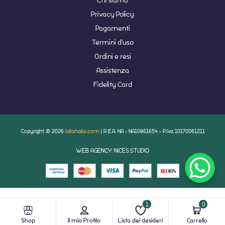
Privacy Policy
Pagamenti
Termini d'uso
Ordini e resi
Assistenza
Fidelity Card
Copyright © 2026
lallohallo.com
| R.E.A. NA - NA10861654 - P.Iva 10170061211
WEB AGENCY: NICES.STUDIO
1
0
Shop
Il mio Profilo
Lista dei desideri
Carrello