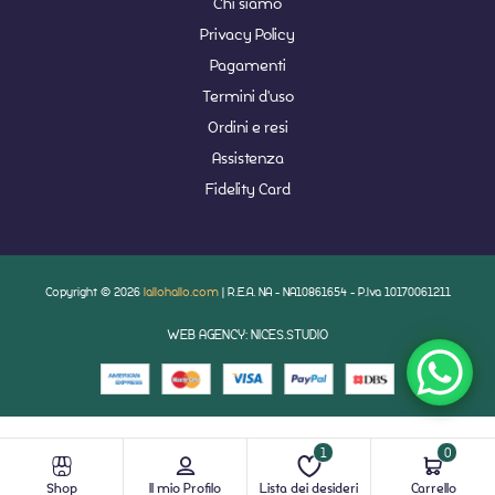
Chi siamo
Privacy Policy
Pagamenti
Termini d'uso
Ordini e resi
Assistenza
Fidelity Card
Copyright © 2026
lallohallo.com
| R.E.A. NA - NA10861654 - P.Iva 10170061211
WEB AGENCY: NICES.STUDIO
1
0
Shop
Il mio Profilo
Lista dei desideri
Carrello