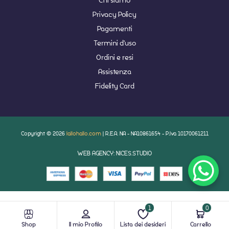
Privacy Policy
Pagamenti
Termini d'uso
Ordini e resi
Assistenza
Fidelity Card
Copyright © 2026
lallohallo.com
| R.E.A. NA - NA10861654 - P.Iva 10170061211
WEB AGENCY: NICES.STUDIO
1
0
Shop
Il mio Profilo
Lista dei desideri
Carrello