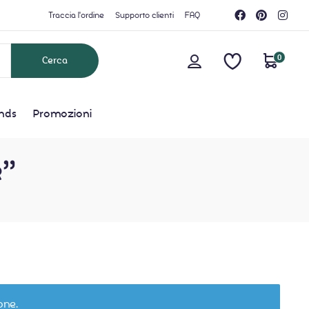
Traccia l'ordine
Supporto clienti
FAQ
0
nds
Promozioni
e”
one.