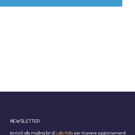
NEWSLETTER
Iscriviti alla mailing list di
Lallo Hallo
per ricevere aggiornamenti