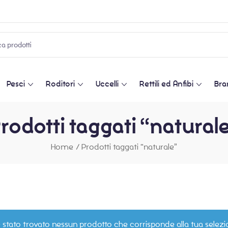
Pesci
Roditori
Uccelli
Rettili ed Anfibi
Bra
rodotti taggati “natural
Home
/
Prodotti taggati “naturale”
 stato trovato nessun prodotto che corrisponde alla tua selezi