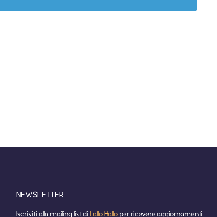
NEWSLETTER
Iscriviti alla mailing list di
Lallo Hallo
per ricevere aggiornamenti