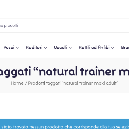
Pesci
Roditori
Uccelli
Rettili ed Anfibi
Bra
aggati “natural trainer 
Home
/
Prodotti taggati “natural trainer maxi adult”
 stato trovato nessun prodotto che corrisponde alla tua selezi