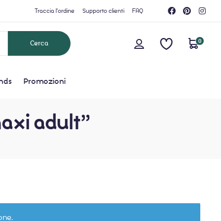
Traccia l'ordine
Supporto clienti
FAQ
0
nds
Promozioni
maxi adult”
one.