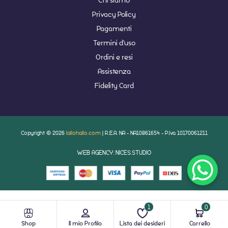
Privacy Policy
Pagamenti
Termini d'uso
Ordini e resi
Assistenza
Fidelity Card
Copyright © 2026
lallohallo.com
| R.E.A. NA - NA10861654 - P.Iva 10170061211
WEB AGENCY: NICES.STUDIO
1
0
Shop
Il mio Profilo
Lista dei desideri
Carrello