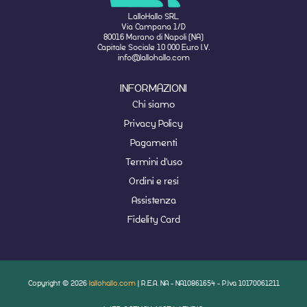
LalloHallo SRL
Via Campana 1/D
80016 Marano di Napoli (NA)
Capitale Sociale 10 000 Euro I.V.
info@lallohallo.com
INFORMAZIONI
Chi siamo
Privacy Policy
Pagamenti
Termini d'uso
Ordini e resi
Assistenza
Fidelity Card
Copyright © 2026
lallohallo.com
| R.E.A. NA - NA10861654 - P.Iva 10170061211