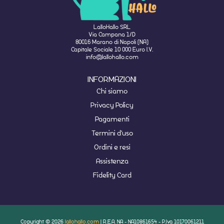
LalloHallo SRL
Via Campana 1/D
80016 Marano di Napoli (NA)
Capitale Sociale 10 000 Euro I.V.
info@lallohallo.com
INFORMAZIONI
Chi siamo
Privacy Policy
Pagamenti
Termini d'uso
Ordini e resi
Assistenza
Fidelity Card
Copyright © 2026
lallohallo.com
| R.E.A. NA - NA10861654 - P.Iva 10170061211